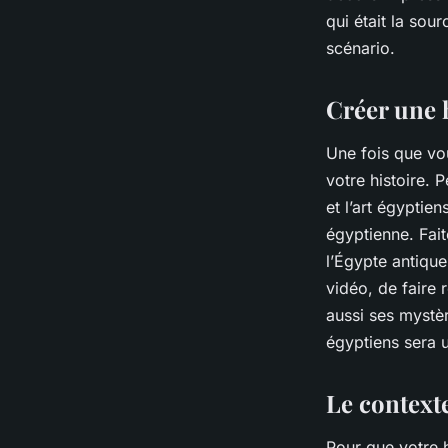
qui était la sou
scénario.
Créer une 
Une fois que vo
votre histoire. 
et l’art égyptie
égyptienne. Fai
l’Égypte antique
vidéo, de faire 
aussi ses mystèr
égyptiens sera u
Le context
Pour que votre hi