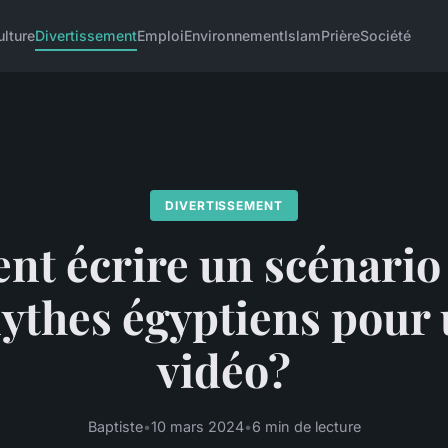
ulture
Divertissement
Emploi
Environnement
Islam
Prière
Société
DIVERTISSEMENT
t écrire un scénario 
ythes égyptiens pour 
vidéo?
Baptiste
•
10 mars 2024
•
6 min de lecture