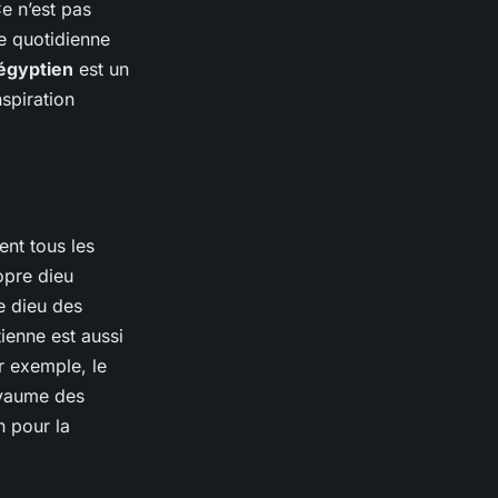
Ce n’est pas
ie quotidienne
égyptien
est un
nspiration
ent tous les
opre dieu
le dieu des
ienne est aussi
r exemple, le
oyaume des
h pour la