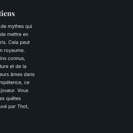
tiens
 de mythes qui
 de mettre en
ris. Cela peut
on royaume.
oins connus,
ture et de la
 leurs âmes dans
ompétence, ce
 joueur. Vous
des quêtes
uvé par Thot,