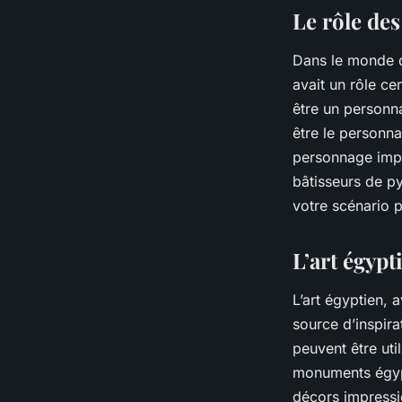
Le rôle de
Dans le monde d
avait un rôle ce
être un personna
être le personna
personnage impor
bâtisseurs de p
votre scénario p
L’art égyp
L’art égyptien, 
source d’inspira
peuvent être uti
monuments égypt
décors impressio