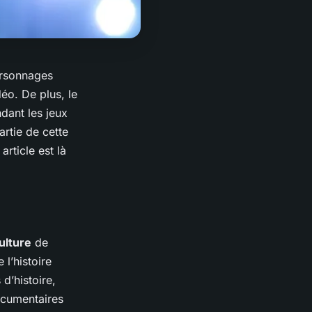
ersonnages
déo. De plus, le
dant les jeux
rtie de cette
rticle est là
ulture
de
l’histoire
d’histoire,
ocumentaires