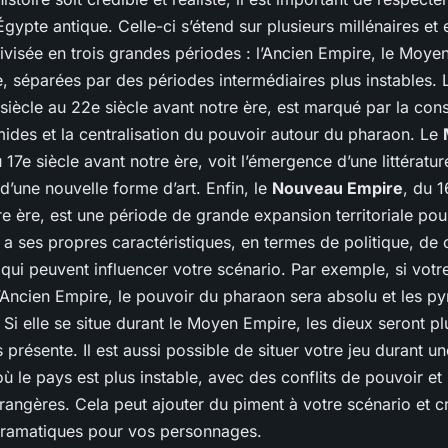
Égypte antique. Celle-ci s’étend sur plusieurs millénaires et 
visée en trois grandes périodes : l’Ancien Empire, le Moyen
 séparées par des périodes intermédiaires plus instables. L
 siècle au 22e siècle avant notre ère, est marqué par la con
ides et la centralisation du pouvoir autour du pharaon. Le
 17e siècle avant notre ère, voit l’émergence d’une littérature
’une nouvelle forme d’art. Enfin, le
Nouveau Empire
, du 1
re ère, est une période de grande expansion territoriale pou
 ses propres caractéristiques, en termes de politique, de c
t, qui peuvent influencer votre scénario. Par exemple, si votre
l’Ancien Empire, le pouvoir du pharaon sera absolu et les p
 Si elle se situe durant le Moyen Empire, les dieux seront 
us présente. Il est aussi possible de situer votre jeu durant u
où le pays est plus instable, avec des conflits de pouvoir e
rangères. Cela peut ajouter du piment à votre scénario et c
 dramatiques pour vos personnages.