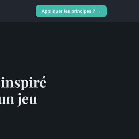
Appliquer les principes ? →
inspiré
un jeu