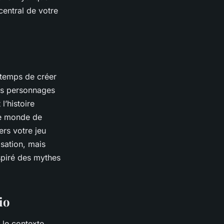
central de votre
 temps de créer
les personnages
l’histoire
le monde de
ers votre jeu
isation, mais
spiré des mythes
io
r le contexte