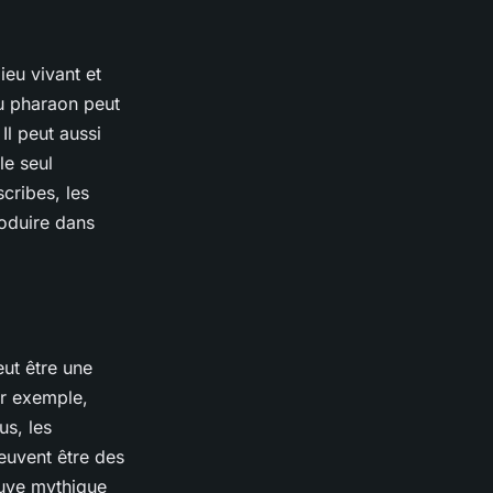
eu vivant et
du pharaon peut
Il peut aussi
le seul
cribes, les
oduire dans
eut être une
ar exemple,
us, les
euvent être des
euve mythique