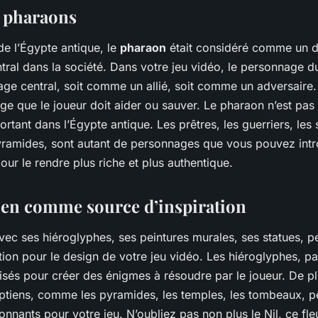
s pharaons
e l’Égypte antique, le
pharaon
était considéré comme un di
ntral dans la société. Dans votre jeu vidéo, le personnage 
ge central, soit comme un allié, soit comme un adversaire. 
ge que le joueur doit aider ou sauver. Le pharaon n’est pas 
tant dans l’Égypte antique. Les prêtres, les guerriers, les s
yramides, sont autant de personnages que vous pouvez intr
our le rendre plus riche et plus authentique.
tien comme source d’inspiration
avec ses hiéroglyphes, ses peintures murales, ses statues, p
tion pour le design de votre jeu vidéo. Les hiéroglyphes, p
lisés pour créer des énigmes à résoudre par le joueur. De pl
iens, comme les pyramides, les temples, les tombeaux, p
nnants pour votre jeu. N’oubliez pas non plus le Nil, ce fl