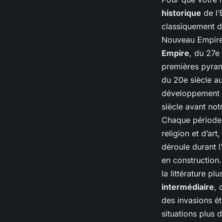
historique
de l’
classiquement di
Nouveau Empire,
Empire
, du 27e
premières pyram
du 20e siècle au
développement d
siècle avant not
Chaque période a
religion et d’ar
déroule durant 
en construction.
la littérature pl
intermédiaire
, 
des invasions ét
situations plus