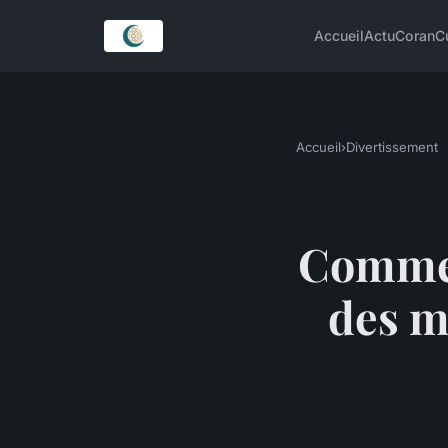
Accueil
Actu
Coran
C
Accueil
›
Divertissement
Commen
des m