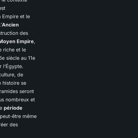
est
 Empire et le
’
Ancien
struction des
Moyen Empire
,
 riche et le
6e siècle au 11e
r l’Égypte.
ulture, de
 histoire se
yramides seront
plus nombreux et
ne
période
t peut-être même
réer des