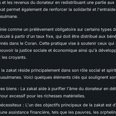
ns et les revenus du donateur en redistribuant une partie au
kat permet également de renforcer la solidarité et l'entraide
sulmane.
finie comme un prélèvement obligatoire sur certains types d
culé à partir d'un taux fixe, qui doit être distribué aux béné
nnés dans le Coran. Cette pratique vise à soutenir ceux qui
ouvoir la justice sociale et économique ainsi qu'à développ
 les croyants.
la zakat réside principalement dans son rôle social et spiri
ulmanes. Voici quelques éléments clés qui soulignent son
des biens : La zakat aide à purifier l'âme du donateur en dé
our excessif pour les richesses matérielles.
écessiteux : L'un des objectifs principaux de la zakat est d
une assistance financière, tels que les pauvres, les orpheli