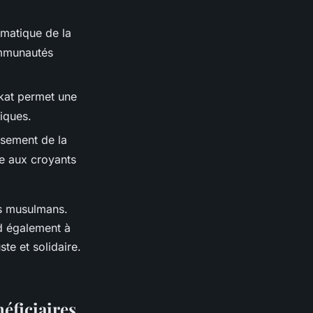
ématique de la
ommunautés
akat permet une
miques.
ersement de la
e aux croyants
es musulmans.
nd également à
te et solidaire.
néficiaires