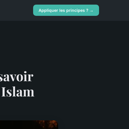
Appliquer les principes ? →
 savoir
 Islam