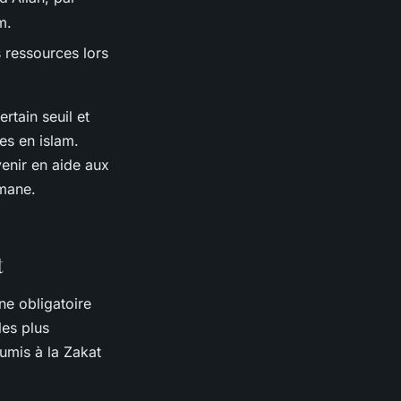
m.
 ressources lors
rtain seuil et
ies en islam.
venir en aide aux
lmane.
t
ne obligatoire
les plus
umis à la Zakat