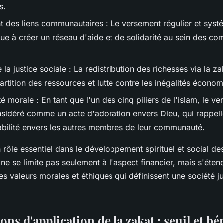
s.
 des liens communautaires : Le versement régulier et syst
bue à créer un réseau d'aide et de solidarité au sein des c
la justice sociale : La redistribution des richesses via la z
artition des ressources et lutte contre les inégalités écono
é morale : En tant que l'un des cinq piliers de l'islam, le v
nsidéré comme un acte d'adoration envers Dieu, qui rappell
abilité envers les autres membres de leur communauté.
 rôle essentiel dans le développement spirituel et social d
e se limite pas seulement à l'aspect financier, mais s'éte
es valeurs morales et éthiques qui définissent une société jus
ons d'application de la zakat : seuil et bé