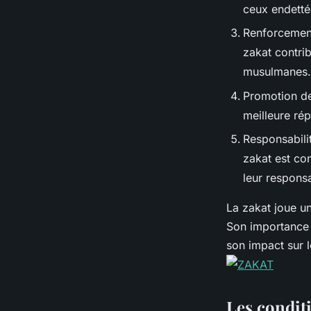
ceux endetté
Renforcement
zakat contri
musulmanes.
Promotion de 
meilleure rép
Responsabilit
zakat est co
leur respons
La zakat joue un
Son importance n
son impact sur l
Les conditi