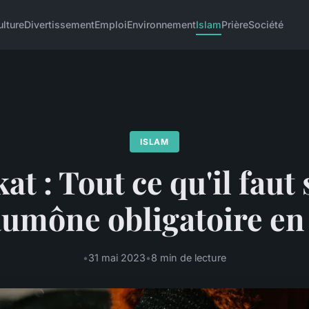
ulture
Divertissement
Emploi
Environnement
Islam
Prière
Société
ISLAM
at : Tout ce qu'il faut
'aumône obligatoire en
•
31 mai 2023
•
8 min de lecture