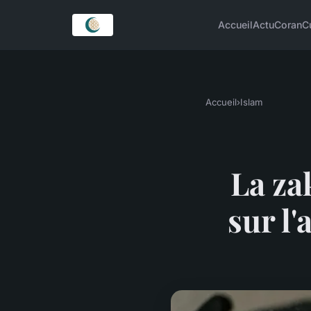
Accueil
Actu
Coran
C
Accueil
›
Islam
La zak
sur l