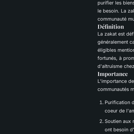
purifier les bie
le besoin. La za
communauté mu
Définition
La zakat est dé
généralement cal
éligibles mentio
fortunés, à prom
d'altruisme chez
Importance
L'importance de 
communautés mus
Purification 
coeur de l'am
Soutien aux n
ont besoin d'