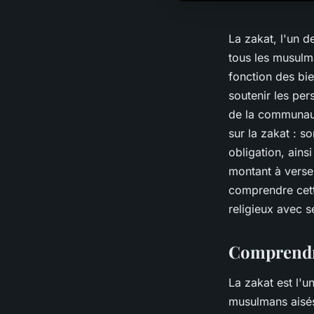
La zakat, l'un de
tous les musulm
fonction des bi
soutenir les per
de la communaut
sur la zakat : s
obligation, ains
montant à verse
comprendre cett
religieux avec sé
Comprendre
La zakat est l'u
musulmans aisés