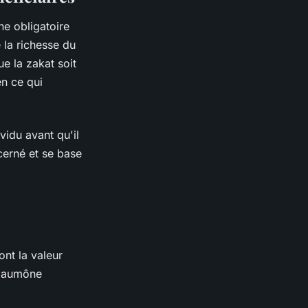
ne obligatoire
 la richesse du
e la zakat soit
en ce qui
vidu avant qu'il
ncerné et se base
nt la valeur
e aumône