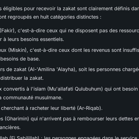
s éligibles pour recevoir la zakat sont clairement définis dan
sont regroupés en huit catégories distinctes :
(Fakir), c'est-à-dire ceux qui ne disposent pas des ressourc
 à leurs besoins essentiels.
ux (Miskin), c'est-à-dire ceux dont les revenus sont insuffi
s besoins de base.
rs de zakat (Al-'Amilina 'Alayha), soit les personnes charg
distribuer la zakat.
 convertis à l'islam (Mu'allafati Qulubuhum) qui ont besoin
 la communauté musulmane.
cherchant à racheter leur liberté (Ar-Riqab).
s (Gharimin) qui n'arrivent pas à rembourser leurs dettes e
nancières.
lah (Fi Sabilillah) : les personnes engagées dans le service 